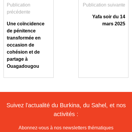
Publication
Publication suivante
précédente
Yafa soir du 14
Une coïncidence
mars 2025
de pénitence
transformée en
occasion de
cohésion et de
partage à
Ouagadougou
Suivez l'actualité du Burkina, du Sahel, et nos
activités :
Abonnez-vous à nos newsletters thématiques