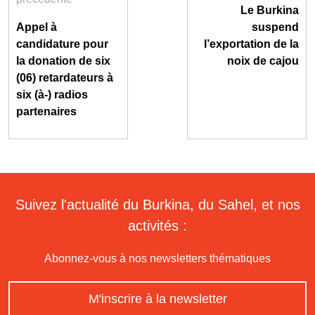
Le Burkina
Appel à
suspend
candidature pour
l’exportation de la
la donation de six
noix de cajou
(06) retardateurs à
six (à-) radios
partenaires
Suivez l'actualité du Burkina, du Sahel, et nos
activités :
Abonnez-vous à nos newsletters thématiques
M'inscrire à la newsletter