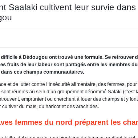
 Saalaki cultivent leur survie dan
gou
ifficile à Dédougou ont trouvé une formule. Se retrouver
 Les fruits de leur labeur sont partagés entre les membres 
vent dans ces champs communautaires.
ce et de lutter contre l’insécurité alimentaire, des femmes, pou
 sont réunies au sein d’un groupement dénommé Salaki (c’est la 
retrouvent, empruntent ou cherchent à louer des champs et y font
 cultiver du maïs, du haricot et des arachides.
ves femmes du nord préparent les cham
 taille, daba en main, une vingtaine de femmes grattent le sol