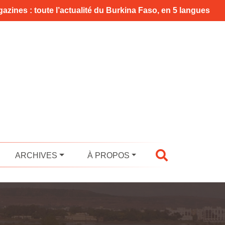
azines : toute l’actualité du Burkina Faso, en 5 langues
ARCHIVES
À PROPOS