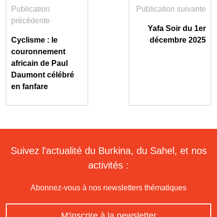
Publication
Publication suivante
précédente
Yafa Soir du 1er
Cyclisme : le
décembre 2025
couronnement
africain de Paul
Daumont célébré
en fanfare
Suivez l'actualité du Burkina, du Sahel, et nos
activités :
Abonnez-vous à nos newsletters thématiques
M'inscrire à la newsletter