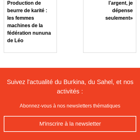
Production de
l’argent, je
beurre de karité :
dépense
les femmes
seulement»
machines de la
fédération nununa
de Léo
Suivez l'actualité du Burkina, du Sahel, et nos
activités :
Abonnez-vous à nos newsletters thématiques
M'inscrire à la newsletter