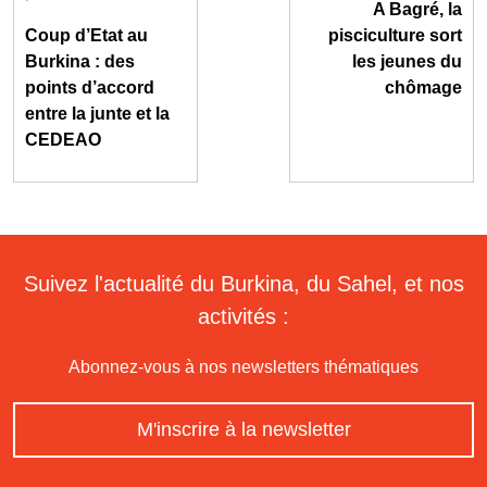
A Bagré, la
Coup d’Etat au
pisciculture sort
Burkina : des
les jeunes du
points d’accord
chômage
entre la junte et la
CEDEAO
Suivez l'actualité du Burkina, du Sahel, et nos
activités :
Abonnez-vous à nos newsletters thématiques
M'inscrire à la newsletter