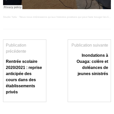
Studio Yafa
·
‘Nous nous intéressions qu’aux histoires positives qui peut faire bouger les lignes'(MiniMag10/9/20)
Publication
Publication suivante
précédente
Inondations à
Rentrée scolaire
Ouaga: colère et
2020/2021 : reprise
doléances de
anticipée des
jeunes sinistrés
cours dans des
établissements
privés