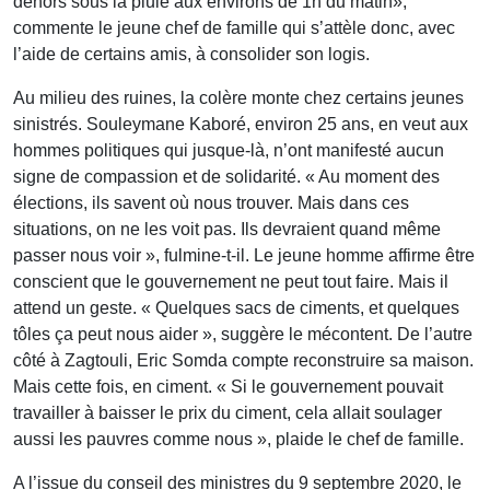
dehors sous la pluie aux environs de 1h du matin»,
commente le jeune chef de famille qui s’attèle donc, avec
l’aide de certains amis, à consolider son logis.
Au milieu des ruines, la colère monte chez certains jeunes
sinistrés. Souleymane Kaboré, environ 25 ans, en veut aux
hommes politiques qui jusque-là, n’ont manifesté aucun
signe de compassion et de solidarité. « Au moment des
élections, ils savent où nous trouver. Mais dans ces
situations, on ne les voit pas. Ils devraient quand même
passer nous voir », fulmine-t-il. Le jeune homme affirme être
conscient que le gouvernement ne peut tout faire. Mais il
attend un geste. « Quelques sacs de ciments, et quelques
tôles ça peut nous aider », suggère le mécontent. De l’autre
côté à Zagtouli, Eric Somda compte reconstruire sa maison.
Mais cette fois, en ciment. « Si le gouvernement pouvait
travailler à baisser le prix du ciment, cela allait soulager
aussi les pauvres comme nous », plaide le chef de famille.
A l’issue du conseil des ministres du 9 septembre 2020, le