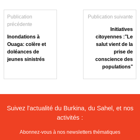
Publication
Publication suivante
précédente
Initiatives
Inondations à
citoyennes :’’Le
Ouaga: colère et
salut vient de la
doléances de
prise de
jeunes sinistrés
conscience des
populations’’
Suivez l'actualité du Burkina, du Sahel, et nos
activités :
Abonnez-vous à nos newsletters thématiques