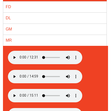
FD
DL
GM
MR