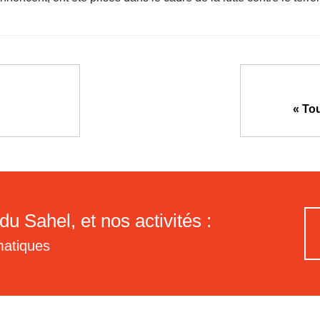
« To
du Sahel, et nos activités :
matiques