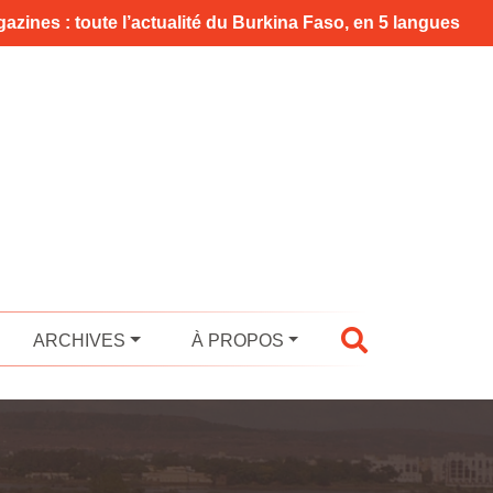
azines : toute l’actualité du Burkina Faso, en 5 langues
ARCHIVES
À PROPOS