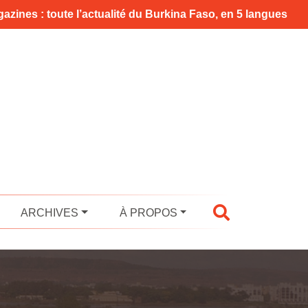
azines : toute l’actualité du Burkina Faso, en 5 langues
ARCHIVES
À PROPOS