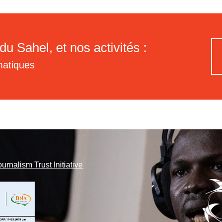
du Sahel, et nos activités :
matiques
ournalism Trust Initiative