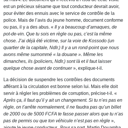
est un précieux sésame que tout conducteur devrait avoir,
pour éviter des ennuis avec le service de contrôle de la
police. Mais de l’avis du jeune homme, document conforme
ou pas, il y a des abus. «
Il y a beaucoup d’arnaques, de
pot-de-vin. Que tu sois en règle ou pas, c’est la même
chose. J’ai déjà été victime, sur la voie de Kossodo (un
quartier de la capitale, Ndlr.) Il y a un rond-point que nous
avons même surnommé « la douane ». Même les
dimanches, ils (policiers, Ndlr.) sont là et il faut laisser
quelque chose avant de continuer
», explique-t-il.
La décision de suspendre les contrôles des documents
afférant à la circulation est bonne selon lui. Mais elle doit
servir à régler les problèmes de corruption, précise-t-il. «
Après ça, il faut qu’il y ait un changement. Si tu n’es pas en
règle, on t’arrête normalement, il ne faudra pas qu’un billet
de 2000 ou de 5000 FCFA te fasse passer alors que tu n’as
pas de permis ou que ton véhicule n’est pas en règle
»,
ajoute le jeune conducteur. Pour sa part, Martin Douamba,