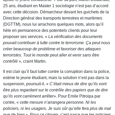
25 ans, étudiant en Master 1 sociologie n’est pas d’accord
avec cette décision. Démarcheur devant les guichets de la
Direction général des transports terrestres et maritimes
(DGTTM), nous lui arrachons quelques mots, alors qu’il
hèle en permanence des potentiels clients pour leur
proposer ses services. «
La vérification des documents
pouvait contribuer à lutte contre le terrorisme. Ça peut nous
créer beaucoup de problème et favoriser des attaques
terroristes. Tout le monde peut aller et venir sans être
contrôlé
», craint Martin.
Il est clair qu’il faut lutter contre la corruption dans la police,
estime le jeune étudiant, mais la solution n’est pas dans la
suspension, poursuit-il. «
C’était mieux de dire qu’ils vont
être plus regardant sur le contrôle des papiers que de dire
qu’ils vont carrément arrêter
». Pour Emile Pitroipa par
contre, «
cette mesure n’arrangera personne. Ni les
policiers, ni les usagers. Je suis sûr qu’elle fera plus de mal
que de bien
». Pour ce citoyen, c’est parce que les policiers