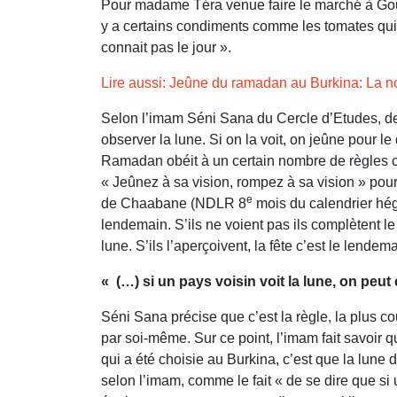
Pour madame Téra venue faire le marché à Gounghi
y a certains condiments comme les tomates qui p
connait pas le jour ».
Lire aussi: Jeûne du ramadan au Burkina: La 
Selon l’imam Séni Sana du Cercle d’Etudes, de 
observer la lune. Si on la voit, on jeûne pour 
Ramadan obéit à un certain nombre de règles con
« Jeûnez à sa vision, rompez à sa vision » pour
e
de Chaabane (NDLR 8
mois du calendrier hégi
lendemain. S’ils ne voient pas ils complètent le 
lune. S’ils l’aperçoivent, la fête c’est le lende
« (…) si un pays voisin voit la lune, on peut
Séni Sana précise que c’est la règle, la plus co
par soi-même. Sur ce point, l’imam fait savoir qu
qui a été choisie au Burkina, c’est que la lune 
selon l’imam, comme le fait « de se dire que si u