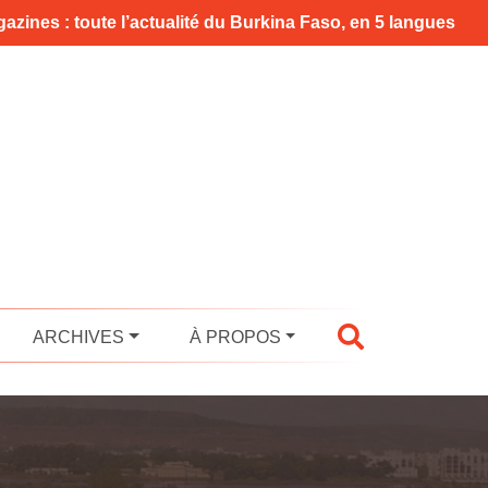
azines : toute l’actualité du Burkina Faso, en 5 langues
ARCHIVES
À PROPOS