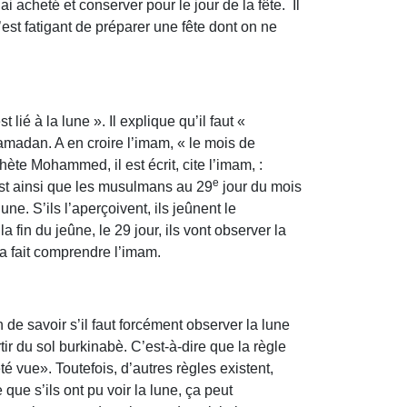
 acheté et conserver pour le jour de la fête. Il
est fatigant de préparer une fête dont on ne
 à la lune ». Il explique qu’il faut «
amadan. A en croire l’imam, « le mois de
te Mohammed, il est écrit, cite l’imam, :
e
’est ainsi que les musulmans au 29
jour du mois
e. S’ils l’aperçoivent, ils jeûnent le
 fin du jeûne, le 29 jour, ils vont observer la
, a fait comprendre l’imam.
 de savoir s’il faut forcément observer la lune
tir du sol burkinabè. C’est-à-dire que la règle
é vue». Toutefois, d’autres règles existent,
que s’ils ont pu voir la lune, ça peut