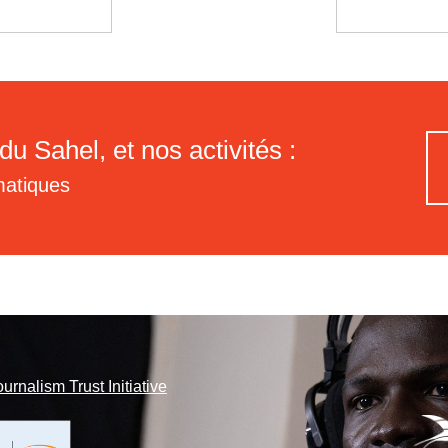
du Sahel, et nos activités :
matiques
ournalism Trust Initiative