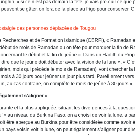
n, « si ce n’est pas demain la fête, je vais pré-cuir ce que j’ai
euvent se gâter, on fera de la place au frigo pour conserver. C’
nostalgie des personnes déplacées de Tougou
Recherches et de Formation islamique (CERFI), « Ramadan est lié
le début de mois de Ramadan ou on fête pour marquer la fin de R
cernant le début et la fin du jeûne ». Dans un Hadith du Prophè
 dire que le jeûne doit débuter avec la vision de la lune ». « C
rien, mois qui précède le mois de Ramadan), vont chercher la lun
mois à 30 jours pour jeûner un jour plus tard. Pareillement vers la
main, au cas contraire, on complète le mois de jeûne à 30 jours »
 également s’aligner »
urante et la plus appliquée, situant les divergences à la question
’ « au niveau du Burkina Faso, on a choisi de voir la lune, à par
doit être aperçue au Burkina pour être considérée comme avoir ét
n pays voisin voit la lune, on peut également s’aligner pour dire 