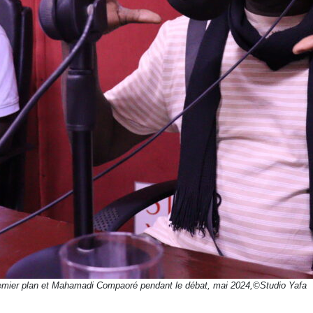
mier plan et Mahamadi Compaoré pendant le débat, mai 2024,
©
Studio Yafa