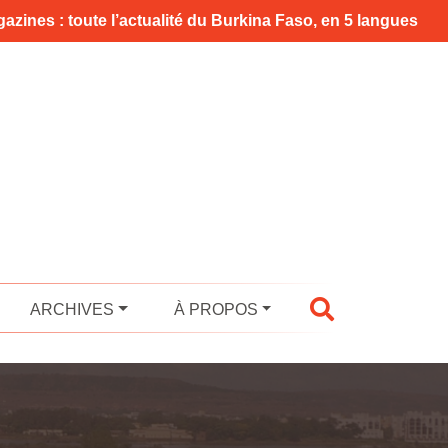
azines : toute l’actualité du Burkina Faso, en 5 langues
ARCHIVES
À PROPOS