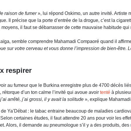
 de raison de fumer
», lui répond Oskimo, un autre invité. Artist
gue. Il précise que la porte d’entrée de la drogue, c’est la cigaret
oyens, il faut se débarrasser de cette mauvaise habitude qui nuit
Maïga, semble comprendre Mahamadi Compaoré quand il affirme t
ue sur votre cerveau et vous donne l’impression de bien-être. Le
x respirer
avoir au fumeur que le Burkina enregistre plus de 4700 décès li
, rétorque d’un ton calme l’invité qui avoue avoir
tenté
à plusieu
ai arrêté, j’ai grossi, il y avait la solitude
», explique Mahamad
u de Ya’Débat : le tabac entraine beaucoup de maladies cardiov
elon certaines études, il faut attendre 20 ans pour voir les effe
 Alors, il demande au pneumologue s’il y a des produits, des