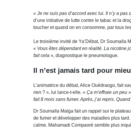
« Je ne suis pas d’accord avec lui. Il n’y a pas
d’une initiative de lutte contre le tabac et la dro
toucher et quand on en consomme, par tous les m
Le troisième invité de Ya’Débat, Dr Soumaïla 
«
Vous êtes dépendant en réalité. La nicotine jo
fait cela
», diagnostique le pneumologue.
Il n’est jamais tard pour mieu
L’animatrice du débat, Alice Ouédraogo, fait s
rien
? », lui lance-t-elle. «
Ça m’effraie un peu
»
fait 8 mois sans fumer. Après, j’ai repris. Quand j’
Dr Soumaïla Maïga fait un rappel sur le platea
de fumer et développer des maladies plus tard. S
calme. Mahamadi Compaoré semble plus inquiet.