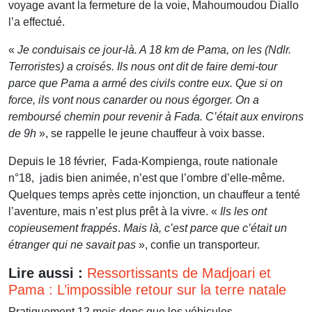
voyage avant la fermeture de la voie, Mahoumoudou Diallo
l’a effectué.
«
Je conduisais ce jour-là. A 18 km de Pama, on les (Ndlr.
Terroristes) a croisés. Ils nous ont dit de faire demi-tour
parce que Pama a armé des civils contre eux. Que si on
force, ils vont nous canarder ou nous égorger. On a
remboursé chemin pour revenir à Fada. C’était aux environs
de 9h
», se rappelle le jeune chauffeur à voix basse.
Depuis le 18 février, Fada-Kompienga, route nationale
n°18, jadis bien animée, n’est que l’ombre d’elle-même.
Quelques temps après cette injonction, un chauffeur a tenté
l’aventure, mais n’est plus prêt à la vivre. «
Ils les ont
copieusement frappés
.
Mais là, c’est parce que c’était un
étranger qui ne savait pas
», confie un transporteur.
Lire aussi :
Ressortissants de Madjoari et
Pama : L’impossible retour sur la terre natale
Pratiquement 12 mois donc que les véhicules,