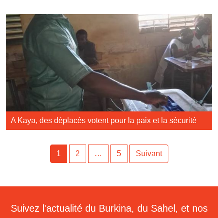
A Kaya, des déplacés votent pour la paix et la sécurité
1
2
…
5
Suivant
Suivez l'actualité du Burkina, du Sahel, et nos