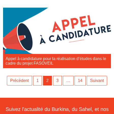
Appel à candidature pour la réalisation d’études dans le
cadre du projet FASOVEIL
Précédent
1
2
3
…
14
Suivant
Suivez l'actualité du Burkina, du Sahel, et nos